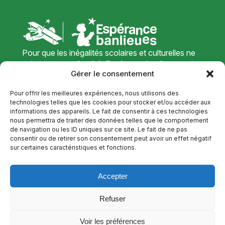
Pour que les inégalités scolaires et culturelles ne
soient pas une fatalité, Espérance banlieues agit
Gérer le consentement
sur le terrain pour donner des perspectives
positives
Pour offrir les meilleures expériences, nous utilisons des
aux jeunes de quartiers défavorisés.
technologies telles que les cookies pour stocker et/ou accéder aux
informations des appareils. Le fait de consentir à ces technologies
ACCÉDER À NOTRE SITE
nous permettra de traiter des données telles que le comportement
de navigation ou les ID uniques sur ce site. Le fait de ne pas
NOUS CONTACTER
consentir ou de retirer son consentement peut avoir un effet négatif
sur certaines caractéristiques et fonctions.
Cours Henri Guillaumet
336 Rue d'Alsace
45160 Olivet
Accepter
09 71 31 15 80
Refuser
Voir les préférences
Mentions légales
|
Politique de cookies (UE)
|