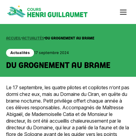
Aller
au
contenu
ACCUEIL
ACTUALITÉS
DU GROGNEMENT AU BRAME
Actualités
17 septembre 2024
DU GROGNEMENT AU BRAME
Le 17 septembre, les quatre pilotes et copilotes n’ont pas
dormi chez eux, mais au Domaine du Ciran, en quête du
brame nocturne. Petit privilège offert chaque année à
ces élèves responsables. Accompagnés de Maîtresse
Abigaël, de Mademoiselle Catia et de Monsieur le
directeur, ils ont été accueillis chaleureusement par le
directeur du Domaine, qui leur a parlé de la faune et de la
flore de Sologne avant de les guider vers les points