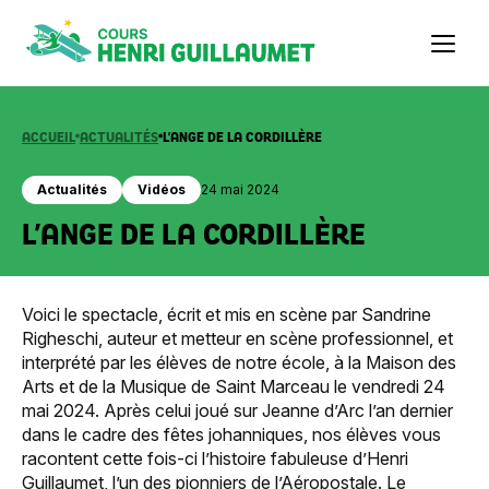
Aller
au
contenu
ACCUEIL
ACTUALITÉS
L’ANGE DE LA CORDILLÈRE
Actualités
Vidéos
24 mai 2024
L’ANGE DE LA CORDILLÈRE
Voici le spectacle, écrit et mis en scène par Sandrine
Righeschi, auteur et metteur en scène professionnel, et
interprété par les élèves de notre école, à la Maison des
Arts et de la Musique de Saint Marceau le vendredi 24
mai 2024. Après celui joué sur Jeanne d’Arc l’an dernier
dans le cadre des fêtes johanniques, nos élèves vous
racontent cette fois-ci l’histoire fabuleuse d’Henri
Guillaumet, l’un des pionniers de l’Aéropostale. Le